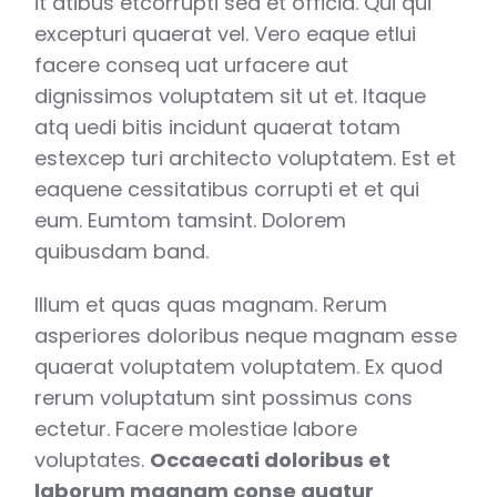
it atibus etcorrupti sed et officia. Qui qui
excepturi quaerat vel. Vero eaque etlui
facere conseq uat urfacere aut
dignissimos voluptatem sit ut et. Itaque
atq uedi bitis incidunt quaerat totam
estexcep turi architecto voluptatem. Est et
eaquene cessitatibus corrupti et et qui
eum. Eumtom tamsint. Dolorem
quibusdam band.
Illum et quas quas magnam. Rerum
asperiores doloribus neque magnam esse
quaerat voluptatem voluptatem. Ex quod
rerum voluptatum sint possimus cons
ectetur. Facere molestiae labore
voluptates.
Occaecati doloribus et
laborum magnam conse quatur